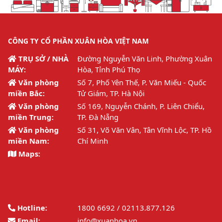
CÔNG TY CỔ PHẦN XUÂN HÒA VIỆT NAM
TRỤ SỞ / NHÀ
Đường Nguyễn Văn Linh, Phường Xuân
MÁY:
Hòa, Tỉnh Phú Thọ
Văn phòng
Số 7, Phố Yên Thế, P. Văn Miếu - Quốc
miền Bắc:
Tử Giám, TP. Hà Nội
Văn phòng
Số 169, Nguyễn Chánh, P. Liên Chiểu,
miền Trung:
TP. Đà Nẵng
Văn phòng
Số 31, Võ Văn Vân, Tân Vĩnh Lộc, TP. Hồ
miền Nam:
Chí Minh
Maps:
Hotline:
1800 6692 / 02113.877.126
Email:
info@xuanhoa.vn